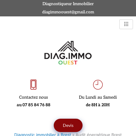
Aller
Diagnostiqueur Immobilier
au
diagimmoouest@gmail.com
contenu
Contactez nous
Du Lundi au Samedi
au 07 85 84 76 88
de 8H à 20H
Devis
Diagnostic immobilier à Brest
»
Audit énergétique Brest