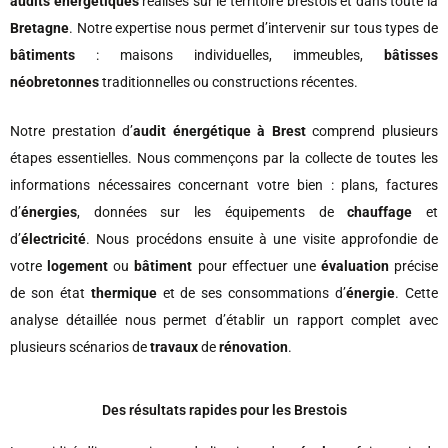
audits énergétiques
réalisés sur le territoire brestois et dans toute la
Bretagne
. Notre expertise nous permet d’intervenir sur tous types de
bâtiments
: maisons individuelles, immeubles,
bâtisses
néobretonnes
traditionnelles ou constructions récentes.
Notre prestation d’
audit énergétique à Brest
comprend plusieurs
étapes essentielles. Nous commençons par la collecte de toutes les
informations nécessaires concernant votre bien : plans, factures
d’
énergies
, données sur les équipements de
chauffage
et
d’
électricité
. Nous procédons ensuite à une visite approfondie de
votre
logement
ou
bâtiment
pour effectuer une
évaluation
précise
de son état
thermique
et de ses consommations d’
énergie
. Cette
analyse détaillée nous permet d’établir un rapport complet avec
plusieurs scénarios de
travaux
de
rénovation
.
Des résultats rapides pour les Brestois