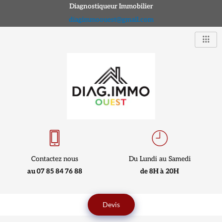
Aller
Diagnostiqueur Immobilier
au
diagimmoouest@gmail.com
contenu
Contactez nous
Du Lundi au Samedi
au 07 85 84 76 88
de 8H à 20H
Devis